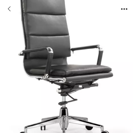
01A-3P